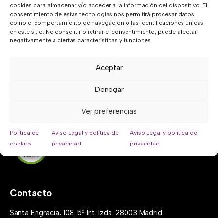
cookies para almacenar y/o acceder a la información del dispositivo. El
consentimiento de estas tecnologías nos permitirá procesar datos
como el comportamiento de navegación o las identificaciones únicas
Sobre nosotros
en este sitio. No consentir o retirar el consentimiento, puede afectar
negativamente a ciertas características y funciones.
Energía4all es un proyecto realizado por la Fundación
Renovables con el apoyo de Fundación Montemadrid y
Aceptar
Bankia, en su Convocatoria de Medioambiente y Desarrollo
Sostenible.
Denegar
Compensamos la huella de carbono en un 300 %. Web
Ver preferencias
100% impulsada por energías renovables.
Política de
Aviso Legal y política de
Aviso Legal y política de
cookies
privacidad
privacidad
Contacto
Santa Engracia, 108. 5º Int. Izda. 28003 Madrid