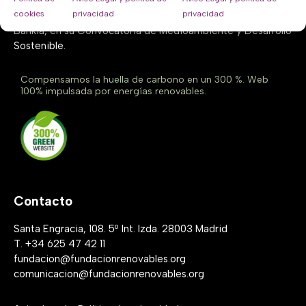
Energía4all es un proyecto realizado por la Fundación
cookies
privacidad
privacidad
Renovables con el apoyo de Fundación Montemadrid y
Bankia, en su Convocatoria de Medioambiente y Desarrollo
Sostenible.
Compensamos la huella de carbono en un 300 %. Web
100% impulsada por energías renovables.
Contacto
Santa Engracia, 108. 5º Int. Izda. 28003 Madrid
T. +34 625 47 42 11
fundacion@fundacionrenovables.org
comunicacion@fundacionrenovables.org